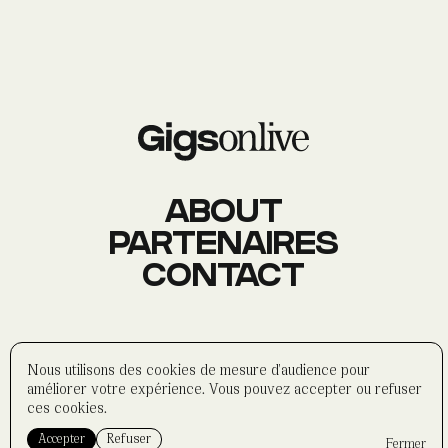
AGENDA
Événements
À PROPOS
Histoire
Membres
Datas
Wasabi
ABOUT
PARTENAIRES
CONTACT
CONTACT
Réseaux sociaux
Formulaire
Partenaires
©
wasabi-artwork
2025
Nous utilisons des cookies de mesure d'audience pour
Politique de confidentialité
améliorer votre expérience. Vous pouvez accepter ou refuser
Mentions légales
ces cookies.
Accepter
Refuser
Fermer