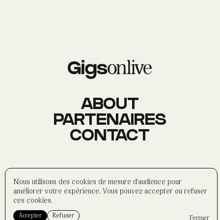
AGENDA
Événements
À PROPOS
Histoire
Membres
Datas
Wasabi
ABOUT
PARTENAIRES
CONTACT
CONTACT
Réseaux sociaux
Formulaire
Partenaires
©
wasabi-artwork
2025
Nous utilisons des cookies de mesure d'audience pour
Politique de confidentialité
améliorer votre expérience. Vous pouvez accepter ou refuser
Mentions légales
ces cookies.
Accepter
Refuser
Fermer