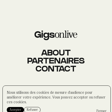
AGENDA
Événements
À PROPOS
Histoire
Membres
Datas
Wasabi
ABOUT
PARTENAIRES
CONTACT
CONTACT
Réseaux sociaux
Formulaire
Partenaires
©
wasabi-artwork
2025
Nous utilisons des cookies de mesure d'audience pour
Politique de confidentialité
améliorer votre expérience. Vous pouvez accepter ou refuser
Mentions légales
ces cookies.
Accepter
Refuser
Fermer