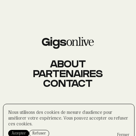
AGENDA
Événements
À PROPOS
Histoire
Membres
Datas
Wasabi
ABOUT
PARTENAIRES
CONTACT
CONTACT
Réseaux sociaux
Formulaire
Partenaires
©
wasabi-artwork
2025
Nous utilisons des cookies de mesure d'audience pour
Politique de confidentialité
améliorer votre expérience. Vous pouvez accepter ou refuser
Mentions légales
ces cookies.
Accepter
Refuser
Fermer