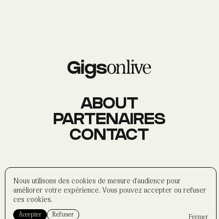
AGENDA
Événements
À PROPOS
Histoire
Membres
Datas
Wasabi
ABOUT
PARTENAIRES
CONTACT
CONTACT
Réseaux sociaux
Formulaire
Partenaires
©
wasabi-artwork
2025
Nous utilisons des cookies de mesure d'audience pour
Politique de confidentialité
améliorer votre expérience. Vous pouvez accepter ou refuser
Mentions légales
ces cookies.
Accepter
Refuser
Fermer