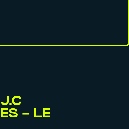
J.C
ES – LE