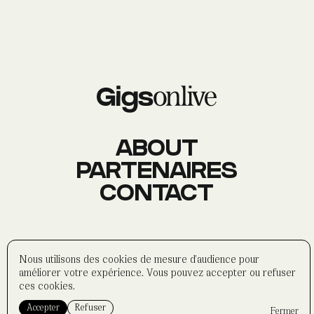
AGENDA
Événements
À PROPOS
Histoire
Membres
Datas
Wasabi
ABOUT
PARTENAIRES
CONTACT
CONTACT
Réseaux sociaux
Formulaire
Partenaires
©
wasabi-artwork
2025
Nous utilisons des cookies de mesure d'audience pour
Politique de confidentialité
améliorer votre expérience. Vous pouvez accepter ou refuser
Mentions légales
ces cookies.
Accepter
Refuser
Fermer