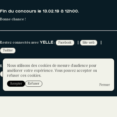
Fin du concours le 13.02.19 à 12h00.
Bonne chance !
Restez connectés avec
:
Facebook
Site web
YELLE
|
|
Twitter
Nous utilisons des cookies de mesure d'audience pour
Restez connectés avec
Facebook
CONNEXION LIVE :
|
améliorer votre expérience. Vous pouvez accepter ou
Site Web
refuser ces cookies.
Accepter
Refuser
Fermer