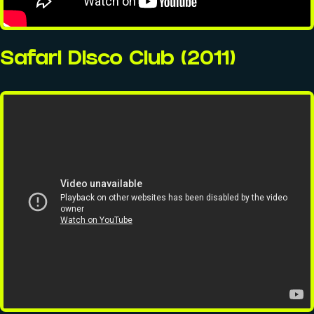
À PROPOS
Safari Disco Club (2011)
Histoire
Membres
Datas
Wasabi