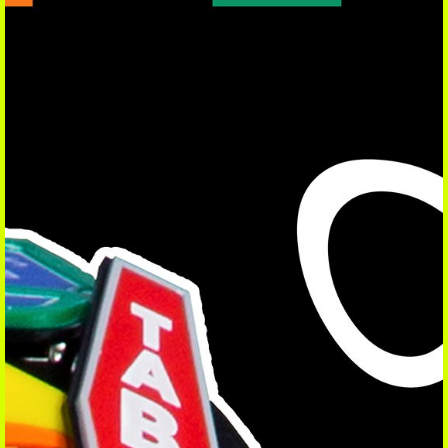
REGARDER
Clips
Sessions
Reports
Interviews