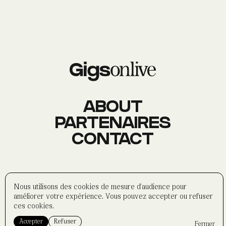
AGENDA
Événements
À PROPOS
Histoire
Membres
Datas
Wasabi
ABOUT
PARTENAIRES
CONTACT
CONTACT
Réseaux sociaux
Formulaire
Partenaires
©
wasabi-artwork
2025
Nous utilisons des cookies de mesure d'audience pour
Politique de confidentialité
améliorer votre expérience. Vous pouvez accepter ou refuser
Mentions légales
ces cookies.
Accepter
Refuser
Fermer