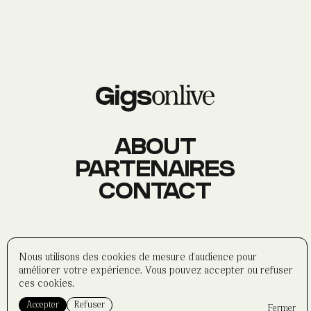
AGENDA
Événements
À PROPOS
Histoire
Membres
Datas
Wasabi
ABOUT
PARTENAIRES
CONTACT
CONTACT
Réseaux sociaux
Formulaire
Partenaires
©
wasabi-artwork
2025
Nous utilisons des cookies de mesure d'audience pour
Politique de confidentialité
améliorer votre expérience. Vous pouvez accepter ou refuser
Mentions légales
ces cookies.
Accepter
Refuser
Fermer