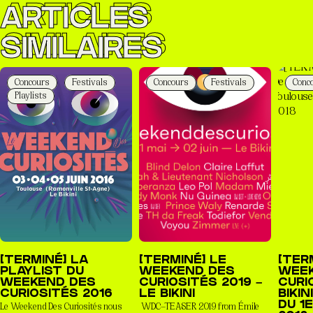
ARTICLES
SIMILAIRES
Concours
Festivals
Concours
Festivals
Conc
Playlists
[TERMINÉ] LA
[TERMINÉ] LE
[TER
PLAYLIST DU
WEEKEND DES
WEE
WEEKEND DES
CURIOSITÉS 2019 –
CURI
CURIOSITÉS 2016
LE BIKINI
BIKI
Le Weekend Des Curiosités nous
WDC—TEASER 2019 from Émile
DU 1E