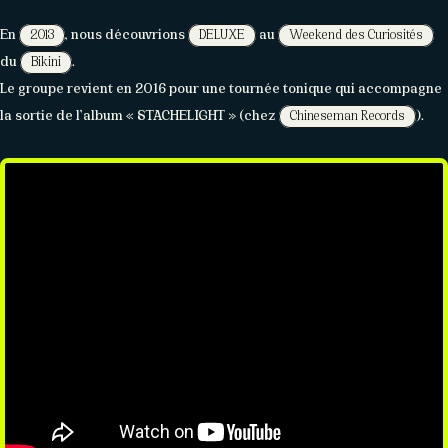
En
, nous découvrions
au
2013
DELUXE
Weekend des Curiosités
du
.
Bikini
Le groupe revient en 2016 pour une tournée tonique qui accompagne
la sortie de l’album « STACHELIGHT » (chez
).
Chineseman Records
À PROPOS
Histoire
Membres
Datas
Wasabi