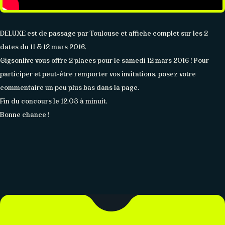
DELUXE est de passage par Toulouse et affiche complet sur les 2
dates du 11 & 12 mars 2016.
Gigsonlive vous offre 2 places pour le samedi 12 mars 2016 ! Pour
participer et peut-être remporter vos invitations, posez votre
commentaire un peu plus bas dans la page.
CONTACT
Fin du concours le 12.03 à minuit.
Réseaux sociaux
Formulaire
Partenaires
Bonne chance !