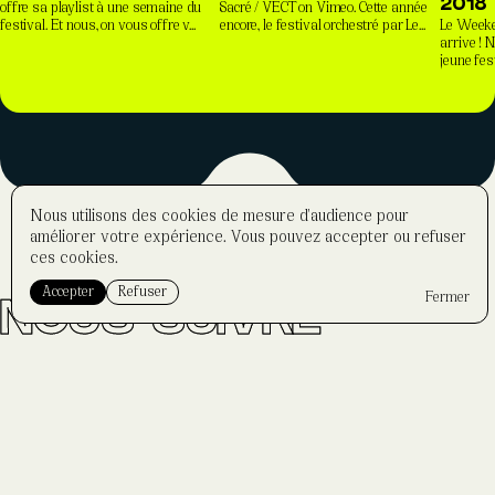
offre sa playlist à une semaine du
Sacré / VECT on Vimeo. Cette année
2018
festival. Et nous, on vous offre v...
encore, le festival orchestré par Le...
Le Weeke
arrive ! N
jeune fest
Nous utilisons des cookies de mesure d'audience pour
améliorer votre expérience. Vous pouvez accepter ou refuser
ces cookies.
Accepter
Refuser
Fermer
NOUS SUIVRE