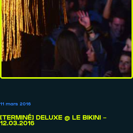
Coup de coeur
Playlist
Mixtape
AGENDA
11 mars 2016
Événements
[TERMINÉ] DELUXE @ LE BIKINI –
12.03.2016