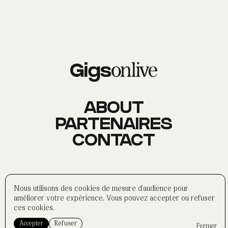
AGENDA
Événements
À PROPOS
Histoire
Membres
Datas
Wasabi
ABOUT
PARTENAIRES
CONTACT
CONTACT
Réseaux sociaux
Formulaire
Partenaires
©
wasabi-artwork
2025
Nous utilisons des cookies de mesure d'audience pour
Politique de confidentialité
améliorer votre expérience. Vous pouvez accepter ou refuser
Mentions légales
ces cookies.
Accepter
Refuser
Fermer