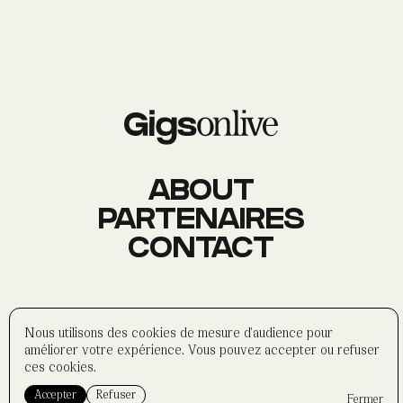
AGENDA
Événements
À PROPOS
Histoire
Membres
Datas
Wasabi
ABOUT
PARTENAIRES
CONTACT
CONTACT
Réseaux sociaux
Formulaire
Partenaires
©
wasabi-artwork
2025
Nous utilisons des cookies de mesure d'audience pour
Politique de confidentialité
améliorer votre expérience. Vous pouvez accepter ou refuser
Mentions légales
ces cookies.
Accepter
Refuser
Fermer