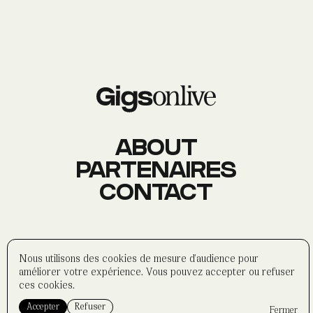
AGENDA
Événements
À PROPOS
Histoire
Membres
Datas
Wasabi
ABOUT
PARTENAIRES
CONTACT
CONTACT
Réseaux sociaux
Formulaire
Partenaires
©
wasabi-artwork
2025
Nous utilisons des cookies de mesure d'audience pour
Politique de confidentialité
améliorer votre expérience. Vous pouvez accepter ou refuser
Mentions légales
ces cookies.
Accepter
Refuser
Fermer