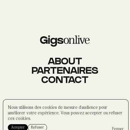
AGENDA
Événements
À PROPOS
Histoire
Membres
Datas
Wasabi
ABOUT
PARTENAIRES
CONTACT
CONTACT
Réseaux sociaux
Formulaire
Partenaires
©
wasabi-artwork
2025
Nous utilisons des cookies de mesure d'audience pour
Politique de confidentialité
améliorer votre expérience. Vous pouvez accepter ou refuser
Mentions légales
ces cookies.
Accepter
Refuser
Fermer