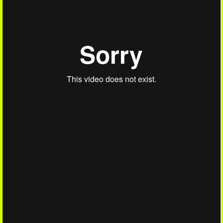
Clips
Sessions
Reports
Interviews
ÉCOUTER
Coup de coeur
Playlist
Mixtape