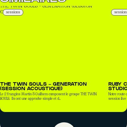
sessions
session
THE TWIN SOULS – GENERATION
RUBY C
(SESSION ACOUSTIQUE)
STUDIO
Le 2 frangins Martin & Guilhem composent le groupe THE TWIN
Notre route
SOULS. Ils ont une approche simple et d...
session live