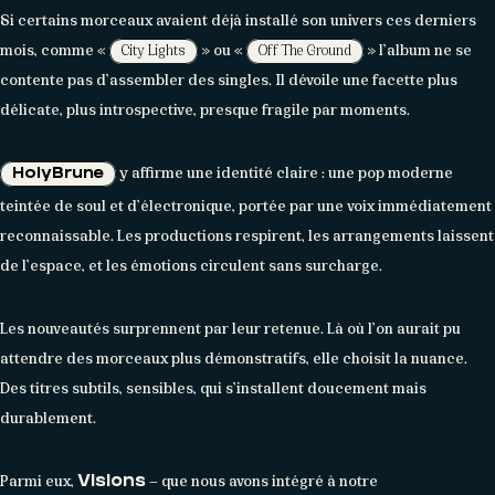
Si certains morceaux avaient déjà installé son univers ces derniers
mois, comme «
» ou «
» l’album ne se
City Lights
Off The Ground
contente pas d’assembler des singles. Il dévoile une facette plus
délicate, plus introspective, presque fragile par moments.
y affirme une identité claire : une pop moderne
HolyBrune
À PROPOS
teintée de soul et d’électronique, portée par une voix immédiatement
reconnaissable. Les productions respirent, les arrangements laissent
Histoire
Membres
Datas
Wasabi
de l’espace, et les émotions circulent sans surcharge.
Les nouveautés surprennent par leur retenue. Là où l’on aurait pu
attendre des morceaux plus démonstratifs, elle choisit la nuance.
Des titres subtils, sensibles, qui s’installent doucement mais
durablement.
Parmi eux,
— que nous avons intégré à notre
Visions