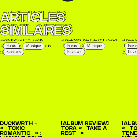
ARTICLES
SIMILAIRES
Focus
Musique
Focus
Musique
Focu
Reviews
Reviews
Revi
DUCKWRTH –
[ALBUM REVIEW]
[ALB
« TOXIC
TORA « TAKE A
« TO
ROMANTIC » :
REST »
TEND