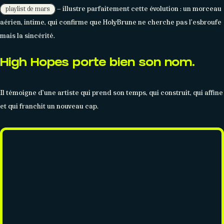
— illustre parfaitement cette évolution : un morceau
playlist de mars
aérien, intime, qui confirme que HolyBrune ne cherche pas l’esbroufe
mais la sincérité.
High Hopes porte bien son nom.
Il témoigne d’une artiste qui prend son temps, qui construit, qui affine
CONTACT
et qui franchit un nouveau cap.
Réseaux sociaux
Formulaire
Partenaires