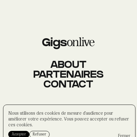
AGENDA
Événements
À PROPOS
Histoire
Membres
Datas
Wasabi
ABOUT
PARTENAIRES
CONTACT
CONTACT
Réseaux sociaux
Formulaire
Partenaires
©
wasabi-artwork
2025
Nous utilisons des cookies de mesure d'audience pour
Politique de confidentialité
améliorer votre expérience. Vous pouvez accepter ou refuser
Mentions légales
ces cookies.
Accepter
Refuser
Fermer