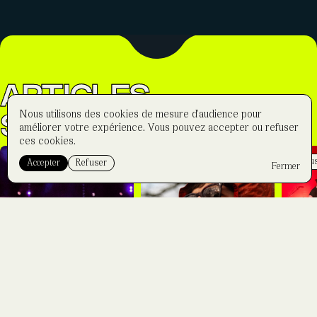
ARTICLES
Nous utilisons des cookies de mesure d'audience pour
SIMILAIRES
améliorer votre expérience. Vous pouvez accepter ou refuser
ces cookies.
Focus
Reports
Focus
Reports
Focu
Accepter
Refuser
Fermer