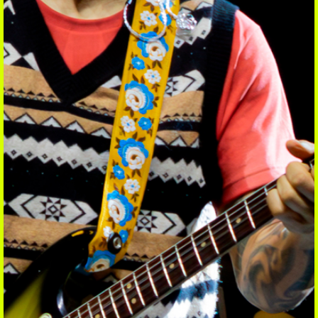
ÉCOUTER
Coup de coeur
Playlist
Mixtape