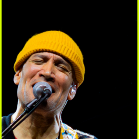
REGARDER
Clips
Sessions
Reports
Interviews