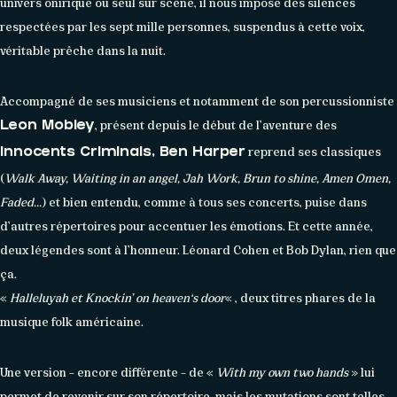
univers onirique ou seul sur scène, il nous impose des silences
respectées par les sept mille personnes, suspendus à cette voix,
véritable prêche dans la nuit.
Accompagné de ses musiciens et notamment de son percussionniste
, présent depuis le début de l’aventure des
Leon Mobley
reprend ses classiques
Innocents Criminals, Ben Harper
(
Walk Away, Waiting in an angel, Jah Work, Brun to shine, Amen Omen,
Faded…
) et bien entendu, comme à tous ses concerts, puise dans
d’autres répertoires pour accentuer les émotions. Et cette année,
deux légendes sont à l’honneur. Léonard Cohen et Bob Dylan, rien que
ça.
«
Halleluyah et Knockin’ on heaven‘s door
« , deux titres phares de la
musique folk américaine.
Une version – encore différente – de «
With my own two hands
» lui
permet de revenir sur son répertoire, mais les mutations sont telles