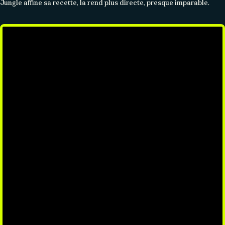
Jungle affine sa recette, la rend plus directe, presque imparable.
À PROPOS
Histoire
Membres
Datas
Wasabi