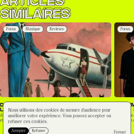
ARTICLES
SIMILAIRES
Focus
Musique
Reviews
Focus
DUCKWRTH – « TOXIC ROMANTIC » :
[ALBU
Nous utilisons des cookies de mesure d'audience pour
L’AMOUR SOUS TENSION
REST 
Avec Toxic Romantic, Duckwrth continue de redéfinir les codes du R&B
Coup d’éclat
améliorer votre expérience. Vous pouvez accepter ou
et du hip-hop alternatif. Mélan...
impression a
refuser ces cookies.
Accepter
Refuser
Fermer