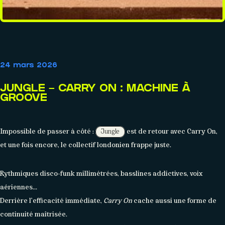
AGENDA
24 mars 2026
Événements
JUNGLE – CARRY ON : MACHINE À
GROOVE
Impossible de passer à côté :
est de retour avec Carry On,
Jungle
et une fois encore, le collectif londonien frappe juste.
Rythmiques disco-funk millimétrées, basslines addictives, voix
aériennes…
Derrière l’efficacité immédiate,
Carry On
cache aussi une forme de
continuité maîtrisée.