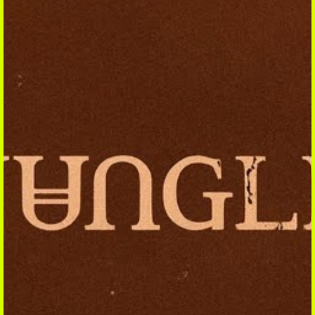
REGARDER
Clips
Sessions
Reports
Interviews