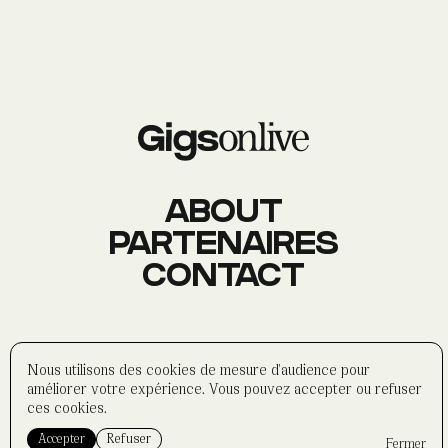
AGENDA
Événements
À PROPOS
Histoire
Membres
Datas
Wasabi
ABOUT
PARTENAIRES
CONTACT
CONTACT
Réseaux sociaux
Formulaire
Partenaires
©
wasabi-artwork
2025
Nous utilisons des cookies de mesure d'audience pour
Politique de confidentialité
améliorer votre expérience. Vous pouvez accepter ou refuser
Mentions légales
ces cookies.
Accepter
Refuser
Fermer