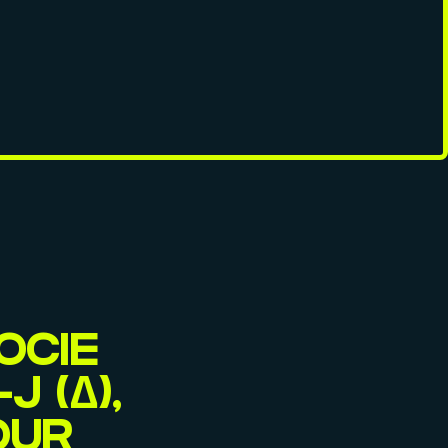
OCIE
 (∆),
OUR