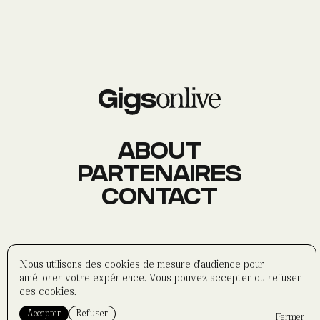
AGENDA
Événements
À PROPOS
Histoire
Membres
Datas
Wasabi
ABOUT
PARTENAIRES
CONTACT
CONTACT
Réseaux sociaux
Formulaire
Partenaires
©
wasabi-artwork
2025
Nous utilisons des cookies de mesure d'audience pour
Politique de confidentialité
améliorer votre expérience. Vous pouvez accepter ou refuser
Mentions légales
ces cookies.
Accepter
Refuser
Fermer