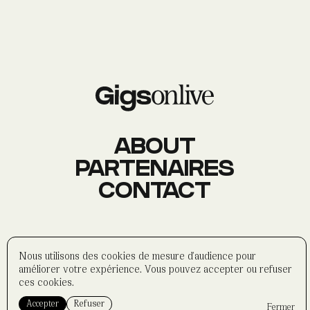
AGENDA
Événements
À PROPOS
Histoire
Membres
Datas
Wasabi
ABOUT
PARTENAIRES
CONTACT
CONTACT
Réseaux sociaux
Formulaire
Partenaires
©
wasabi-artwork
2025
Nous utilisons des cookies de mesure d'audience pour
Politique de confidentialité
améliorer votre expérience. Vous pouvez accepter ou refuser
Mentions légales
ces cookies.
Accepter
Refuser
Fermer