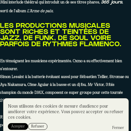
Mini interlude théâtral qui introduit un de ses titres phares,
,
365 jours
sorti de l’album
L’Arme de paix
.
LES PRODUCTIONS MUSICALES
SONT RICHES ET TEINTÉES DE
JAZZ, DE FUNK, DE SOUL VOIRE
PARFOIS DE RYTHMES FLAMENCO.
En témoignent les musiciens expérimentés. Oxmo a su effectivement bien
s’entourer.
Simon Lesaint à la batterie évoluant aussi pour Sébastien Tellier, Stromae ou
Aya Nakamura, Côme Aguiar à la basse et un dj fou, Mr Victor, 3 fois
champion du monde DMX, composent ce super groupe pour cette tournée
2026.
Nous utilisons des cookies de mesure d'audience pour
améliorer votre expérience. Vous pouvez accepter ou refuser
ces cookies.
Rappeur de l’Amour, comme il aime se distinguer, Oxmo Puccino impose sa
posture élégante et son élocution magistrale pour mieux nous faire partager
Accepter
Refuser
Fermer