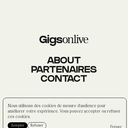
AGENDA
Événements
À PROPOS
Histoire
Membres
Datas
Wasabi
ABOUT
PARTENAIRES
CONTACT
CONTACT
Réseaux sociaux
Formulaire
Partenaires
©
wasabi-artwork
2025
Nous utilisons des cookies de mesure d'audience pour
Politique de confidentialité
améliorer votre expérience. Vous pouvez accepter ou refuser
Mentions légales
ces cookies.
Accepter
Refuser
Fermer