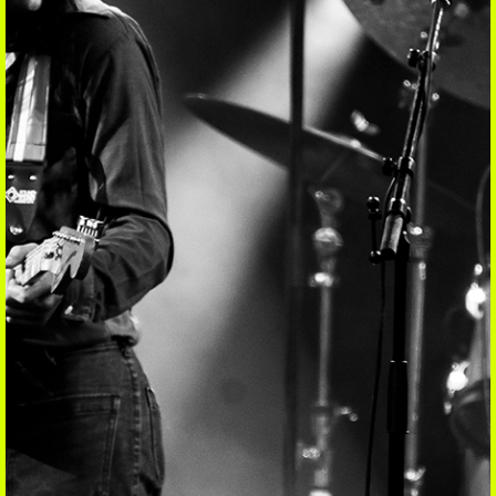
REGARDER
Clips
Sessions
Reports
Interviews