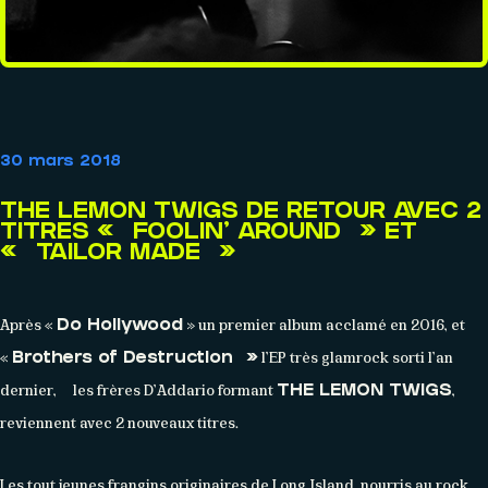
AGENDA
30 mars 2018
Événements
THE LEMON TWIGS DE RETOUR AVEC 2
TITRES « FOOLIN’ AROUND » ET
« TAILOR MADE »
Après «
» un premier album acclamé en 2016, et
Do Hollywood
«
l’EP très glamrock sorti l’an
Brothers of Destruction »
dernier,
les frères D’Addario formant
,
THE LEMON TWIGS
reviennent avec 2 nouveaux titres.
Les tout jeunes frangins originaires de Long Island, nourris au rock