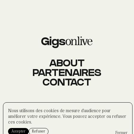
AGENDA
Événements
À PROPOS
Histoire
Membres
Datas
Wasabi
ABOUT
PARTENAIRES
CONTACT
CONTACT
Réseaux sociaux
Formulaire
Partenaires
©
wasabi-artwork
2025
Nous utilisons des cookies de mesure d'audience pour
Politique de confidentialité
améliorer votre expérience. Vous pouvez accepter ou refuser
Mentions légales
ces cookies.
Accepter
Refuser
Fermer