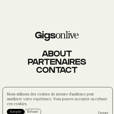
AGENDA
Événements
À PROPOS
Histoire
Membres
Datas
Wasabi
ABOUT
PARTENAIRES
CONTACT
CONTACT
Réseaux sociaux
Formulaire
Partenaires
©
wasabi-artwork
2025
Nous utilisons des cookies de mesure d'audience pour
Politique de confidentialité
améliorer votre expérience. Vous pouvez accepter ou refuser
Mentions légales
ces cookies.
Accepter
Refuser
Fermer