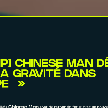
IP] CHINESE MAN D
LA GRAVITÉ DANS
PE »
llais
sont de retour du futur avec un nouve
Chinese Man