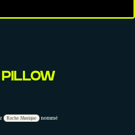
 PILLOW
ez
nommé
Roche Musique