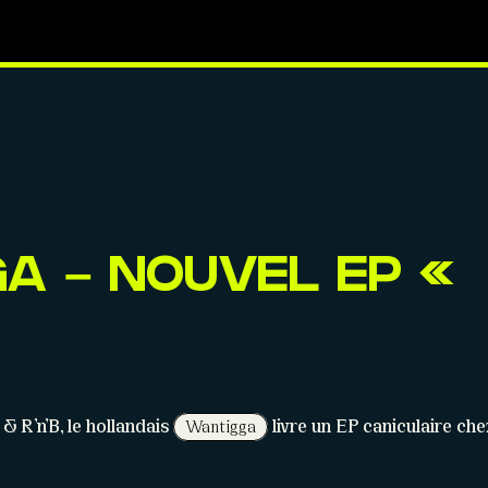
A – NOUVEL EP «
 R’n’B, le hollandais
livre un EP caniculaire ch
Wantigga