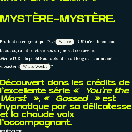
WESLEE AVEC « GASSED »
MYSTÈRE-MYSTÈRE.
Prudent ou énigmatique (?…)
(UK) n’en donne pas
Weslee
beaucoup à Internet sur ses origines et son avenir.
Même l’URL du profil Soundcloud en dit long sur leur manière
d’exister :
?
Who is Weslee
Découvert dans les crédits de
l’excellente série
« You’re the
À PROPOS
Worst »
,
« Gassed »
est
hypnotique par sa délicatesse
Histoire
Membres
Datas
Wasabi
et la chaude voix
l’accompagnant.
EN ÉCOUTE